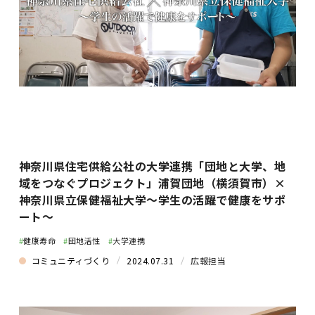
神奈川県住宅供給公社の大学連携「団地と大学、地
域をつなぐプロジェクト」浦賀団地（横須賀市）×
神奈川県立保健福祉大学〜学生の活躍で健康をサポ
ート〜
#
健康寿命
#
団地活性
#
大学連携
コミュニティづくり
2024.07.31
広報担当