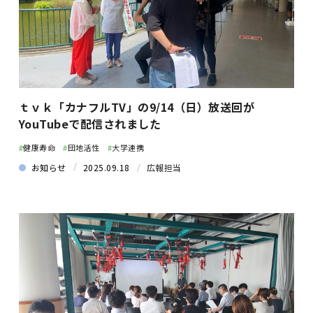
ｔｖｋ「カナフルTV」の9/14（日）放送回が
YouTubeで配信されました
#
健康寿命
#
団地活性
#
大学連携
お知らせ
2025.09.18
広報担当