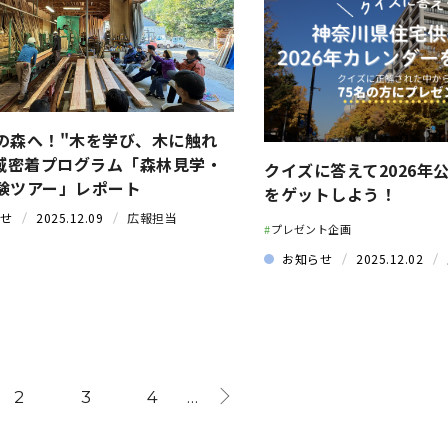
の森へ！"木を学び、木に触れ
地域密着プログラム「森林見学・
クイズに答えて2026年
験ツアー」レポート
をゲットしよう！
せ
2025.12.09
広報担当
#
プレゼント企画
お知らせ
2025.12.02
2
3
4
…