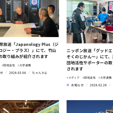
際放送「Japanology Plus（ジ
ロジー・プラス）」にて、竹山
ニッポン放送「グッドエ
の取り組みが紹介されます
ぞくのじかん～」にて、
団地活性サポーターの取
#
団地活性
#
大学連携
されます
せ
2026.03.06
ちゃんかよ
#
メディア
#
団地活性
#
大学連携
お知らせ
2026.02.26