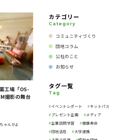
カテゴリー
Category
コミュニティづくり
団地コラム
公社のこと
お知らせ
タグ一覧
薬工場「OS-
Tag
CM撮影の舞台
#
イベントレポート
#
キットパス
#
プレゼント企画
#
メディア
#
企業訪問学習
#
健康寿命
ちゃんかよ
#
団地活性
#
大学連携
#
子育て応援
#
昭和の団地