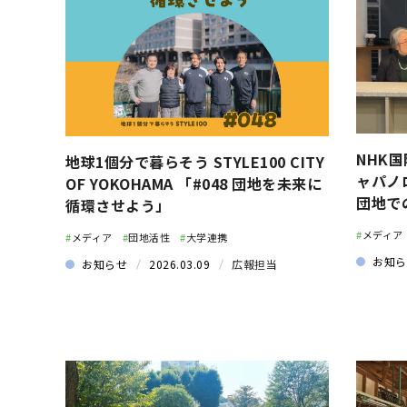
NHK国
地球1個分で暮らそう STYLE100 CITY
ャパノ
OF YOKOHAMA 「#048 団地を未来に
団地で
循環させよう」
#
メディア
#
メディア
#
団地活性
#
大学連携
お知ら
お知らせ
2026.03.09
広報担当