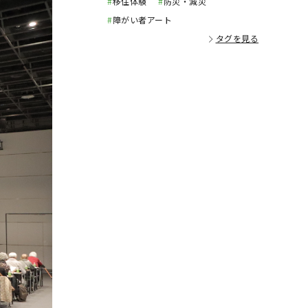
#
移住体験
#
防災・減災
#
障がい者アート
タグを見る