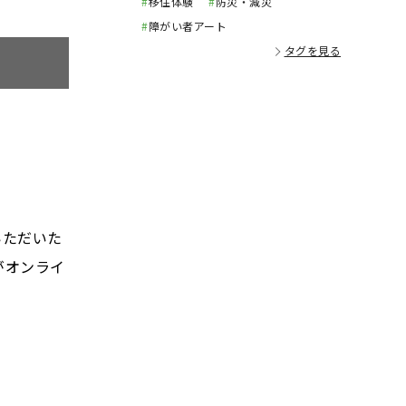
#
移住体験
#
防災・減災
#
障がい者アート
タグを見る
いただいた
がオンライ