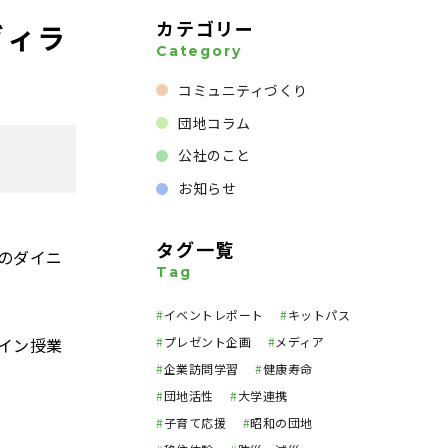
カテゴリー
ヴィラ
Category
コミュニティづくり
団地コラム
公社のこと
お知らせ
タグ一覧
のダイニ
Tag
#
イベントレポート
#
キットパス
イン授業
#
プレゼント企画
#
メディア
#
企業訪問学習
#
健康寿命
#
団地活性
#
大学連携
#
子育て応援
#
昭和の団地