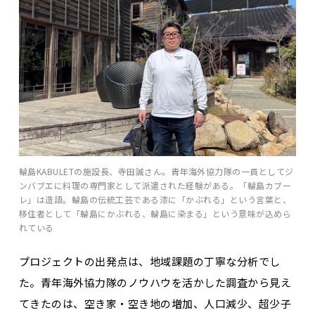
輪島KABULETの施設長、寺田誠さん。青年海外協力隊の一員としてジ
ンバブエに料理の専門家として派遣された経験がある。「輪島カブー
レ」は造語。輪島の伝統工芸である漆に「かぶれる」という言葉と、
移住者として「輪島にかぶれる、輪島に染まる」という意味が込めら
れている
プロジェクトの出発点は、地域課題の丁寧な分析でし
た。青年海外協力隊のノウハウを活かした調査から見え
てきたのは、空き家・空き地の増加、人口減少、超少子