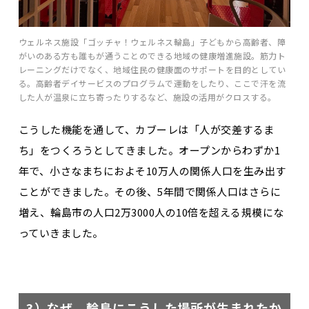
ウェルネス施設「ゴッチャ！ウェルネス輪島」子どもから高齢者、障
がいのある方も誰もが通うことのできる地域の健康増進施設。筋力ト
レーニングだけでなく、地域住民の健康面のサポートを目的としてい
る。高齢者デイサービスのプログラムで運動をしたり、ここで汗を流
した人が温泉に立ち寄ったりするなど、施設の活用がクロスする。
こうした機能を通して、カブーレは「人が交差するま
ち」をつくろうとしてきました。オープンからわずか1
年で、小さなまちにおよそ10万人の関係人口を生み出す
ことができました。その後、5年間で関係人口はさらに
増え、輪島市の人口2万3000人の10倍を超える規模にな
っていきました。
3）なぜ、輪島にこうした場所が生まれたか