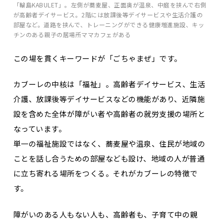
「輪島KABULET」。左側が蕎麦屋、正面奥が温泉、中庭を挟んで右側
が高齢者デイサービス。2階には放課後等デイサービスや生活介護の
部屋など。道路を挟んで、トレーニングができる健康増進施設、キッ
チンのある親子の居場所ママカフェがある
この場を貫くキーワードが「ごちゃまぜ」です。
カブーレの中核は「福祉」。高齢者デイサービス、生活
介護、放課後等デイサービスなどの機能があり、近隣施
設を含めた全体が障がい者や高齢者の就労支援の場所と
なっています。
単一の福祉施設ではなく、蕎麦屋や温泉、住民が地域の
ことを話し合うための部屋なども設け、地域の人が普通
に立ち寄れる場所をつくる。それがカブーレの特徴で
す。
障がいのある人もない人も、高齢者も、子育て中の親