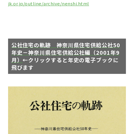
jk.or.jp/outline/archive/nenshi.html
公社住宅の軌跡
神奈川県住宅供給公社50
年史－神奈川県住宅供給公社編
（2001年9
月）
←クリックすると年史の電子ブックに
飛びます