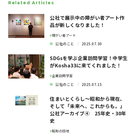
Related Articles
公社で展示中の障がい者アート作
品が新しくなりました！
#
障がい者アート
公社のこと
2025.07.30
SDGsを学ぶ企業訪問学習！中学生
がKosha33に来てくれました！
#
企業訪問学習
公社のこと
2025.07.15
住まいとくらし～昭和から現在、
そして「未来へ、これからも。」
公社アーカイブ④ 25年史・30年
史
#
昭和の団地