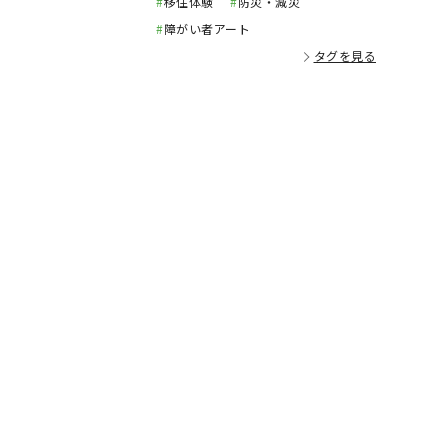
#
移住体験
#
防災・減災
#
障がい者アート
タグを見る