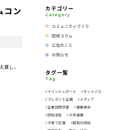
カテゴリー
ムコン
Category
コミュニティづくり
団地コラム
公社のこと
お知らせ
ら入賞し、
タグ一覧
Tag
#
イベントレポート
#
キットパス
#
プレゼント企画
#
メディア
#
企業訪問学習
#
健康寿命
#
団地活性
#
大学連携
#
子育て応援
#
昭和の団地