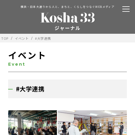
横浜・日本大通りから人と、まちと、くらしをつなぐWEBメディア
TOP
イベント
#大学連携
イベント
Event
#大学連携