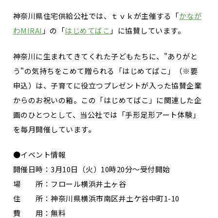
神奈川県住宅供給公社では、ｔｖｋが主催する「
かなが
わMIRAI
」の「
はじめてばこ
」に協賛しています。
神奈川に生まれてきてくれた子どもたちに、"ありがと
う"の気持ちをこめて贈られる「はじめてばこ」（※要
申込）は、子育てに役立つプレゼントが入った協賛企業
からのお祝いの箱。この「はじめてばこ」に関連した企
画のひとつとして、当公社では「手形足形アート体験」
を毎月開催しています。
●イベント情報
開催日時：
3月10日
（火）10時20分～受付開始
場 所：
フロール横浜井土ヶ谷
住 所：
神奈川県横浜市南区井土ケ谷中町1-10
費 用：無料