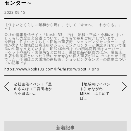
センター～
2023.09.15
【住まいとくらし～昭和から現在、そして「未来へ、これからも。」
～】
公社の情報発信サイト「Kosha33」では、昭和・平成・令和の住まい
とくらしの歴史と変遷について、こちらで毎月ご紹介しています。
今回は、住まいとくらし～団地の商店街、ショッピングセンター～。規
模が大きな団地には商店街やショッピングセンターが併設されていて住
民の生活を支えています。昭和40年代までの団地商店街はスーパーマ
ーケットや銀行・郵便局などに加え、生鮮食品や飲食のほか、電気店、
書店や理美容といった生活に欠かせない個人商店が並んでいるのが主流
でした。今回はこの団地の商店街、ショッピングセンターの歴史につい
ての記事です。
https://www.kosha33.com/life/history/post_7.php
公社主催イベント「里
【地域向けイベン
山さんぽ（二宮団地か
ト】かながわ
ら小田原小...
MIRAI はじめて
ば...
新着記事