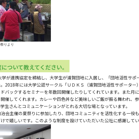
の祭りより
度について教えてください。
祉大学が連携協定を締結し、大学生が浦賀団地に入居し、「団地活性サポ
。2018年には大学公認サークル「ＵＤＫＳ（浦賀団地活性サポーター
ードバックするセミナーを年数回開催したりしてくれています。また月
を開催してくれます。カレーや四色丼など美味しいご飯が振る舞われ、
、学生さんとコミュニケーションがとれる大切な場となっています。
自治会主催の夏祭りに参加したり、団地コミュニティを活性化する一役
だけで嬉しいです。このような制度を設けていただいた公社に感謝して