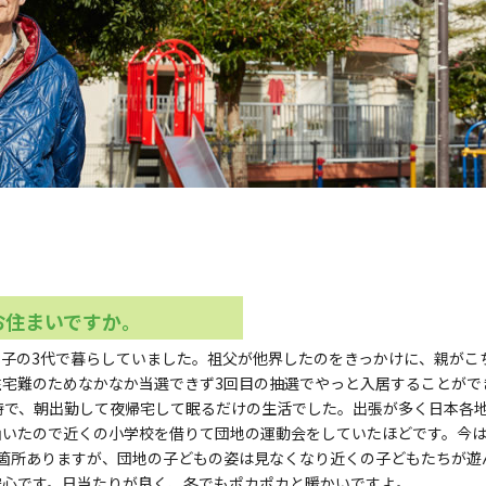
お住まいですか。
子の3代で暮らしていました。祖父が他界したのをきっかけに、親がこ
住宅難のためなかなか当選できず3回目の抽選でやっと入居することがで
時で、朝出勤して夜帰宅して眠るだけの生活でした。出張が多く日本各
山いたので近くの小学校を借りて団地の運動会をしていたほどです。今
箇所ありますが、団地の子どもの姿は見なくなり近くの子どもたちが遊
安心です。日当たりが良く、冬でもポカポカと暖かいですよ。