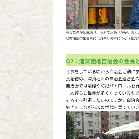
浦賀自体が伝統あり、各所でお祭りが多い街と
取材場所の集会所にはお祭りの時につかう提灯
Q2：浦賀団地自治会の会長
仕事をしている頃から自治会活動に参
長を務め、浦賀地区の自治会連合会
自治会では清掃や防犯パトロールを行
一人暮らし世帯が多くなっているの
そろそろ引退したいのですが、自治
継ぎをしながら次の世代を育ててい