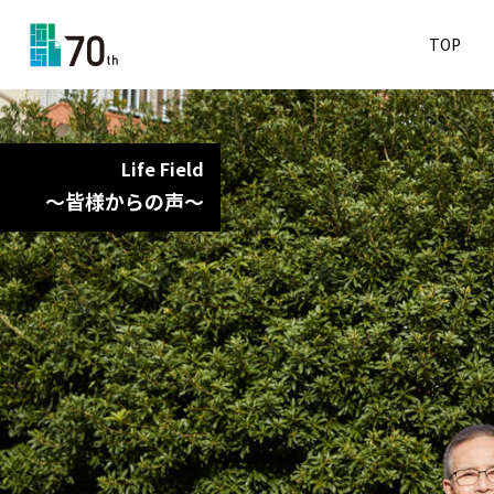
TOP
Life Field
～皆様からの声～